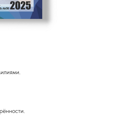
милиями.
рённости.