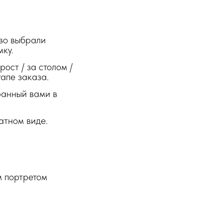
тво выбрали
ку.
ост / за столом /
тапе заказа.
ранный вами в
атном виде.
м портретом